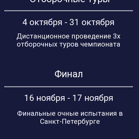
Финалисты смогут
выиграть робота
Omegabot и
побывать на
экскурсиях по
Санкт-Петербургу
После завершения чемпионата
наставникам предоставим доступ:
к учебной программе на 36 ак. часов по
обучению работе с цифровым двойником