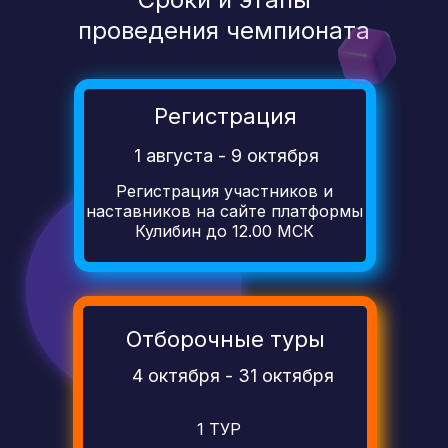
с другими участниками и командой
проведения чемпионата
платформы Кулибин в одном месте.
Вступить
Регистрация
Сообщество
1 августа - 9 октября
для родителей
Регистрация участников и
и наставников
наставников на сайте платформы
Полезная информация для родителей
Кулибин до 12.00 МСК
и наставников
Подписаться
Отборочные туры
4 октября - 31 октября
1 ТУР