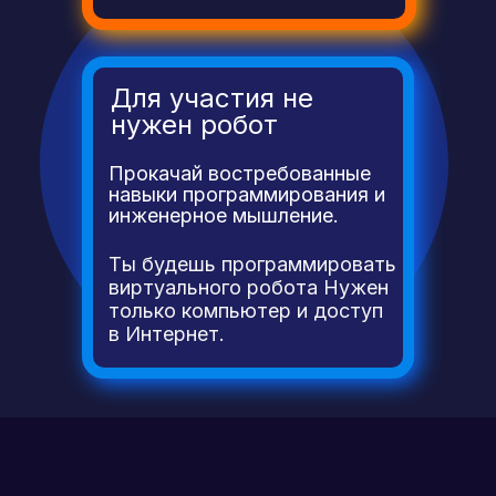
Где я буду выполнять
отборочные задания?
Для участия не
нужен робот
Задания выполняются
дистанционно
в цифровой
Прокачай востребованные
образовательной среде
навыки программирования и
виртуальной робототехники
инженерное мышление.
Ты будешь программировать
Кулибин
виртуального робота Нужен
только компьютер и доступ
в Интернет.
Скачать платформу