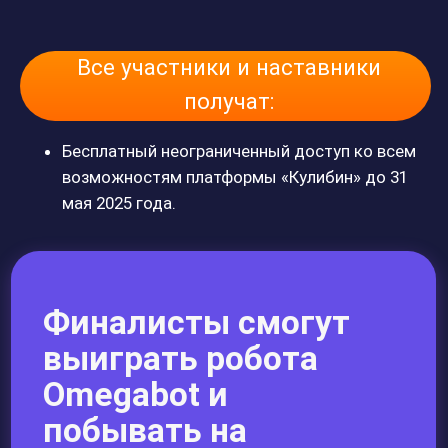
«Омегабот» - «
Scratch»
;
к учебной программе на 36 ак. часов по
обучению работе с цифровым двойником
«Омегабот» – «
Python»,
«Дрона» – «
Scratch» и
«Python».