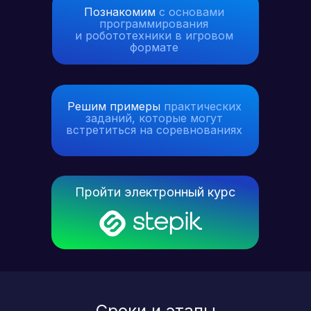
Познакомим
с основами
участников
программирования
и робототехники в игровом
и их родителей
формате
Канал для
участников
Решим примеры
практических
заданий, которые могут
в Telegram
встретиться на соревнованиях
Публикуем новости чемпионата,
конкурсы для участников
и наставников.
Пройти электронный курс
Подписаться
Чат для
участников
и наставников
Сроки и этапы
Задавайте вопросы, общайтесь