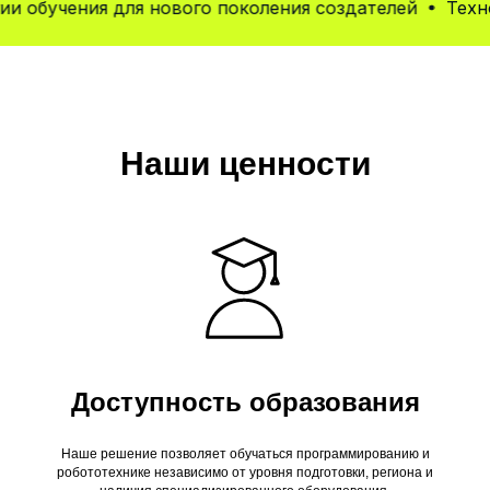
бучения для нового поколения создателей
Технолог
Наши ценности
Доступность образования
Наше решение позволяет обучаться программированию и
робототехнике независимо от уровня подготовки, региона и