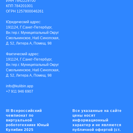
ИНН 7842229700
КПП 784201001
ОГРН 1257800046261
Юридический адрес:
191124, Г.Санкт-Петербург,
Вн.тер.г. Муниципальный Округ
Смольнинское, Наб Синопская,
Д. 52, Литера А, Помещ. 98
Фактический адрес:
191124, Г.Санкт-Петербург,
Вн.тер.г. Муниципальный Округ
Смольнинское, Наб Синопская,
Д. 52, Литера А, Помещ. 98
info@kulibin.app
+7 911 946 6907
III Всероссийский
Все указанные на сайте
чемпионат по
цены носят
виртуальной
информационный
робототехнике Юный
характер и не являются
Кулибин 2025
публичной офертой (ст.