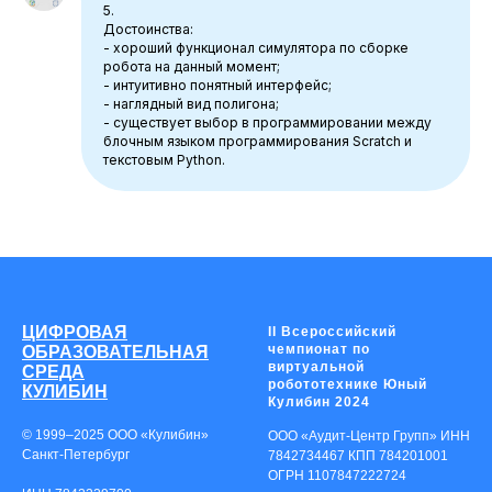
5.
Достоинства:
- хороший функционал симулятора по сборке
робота на данный момент;
- интуитивно понятный интерфейс;
- наглядный вид полигона;
- существует выбор в программировании между
блочным языком программирования Scratch и
текстовым Python.
ЦИФРОВАЯ
II Всероссийский
чемпионат по
ОБРАЗОВАТЕЛЬНАЯ
виртуальной
СРЕДА
робототехнике Юный
КУЛИБИН
Кулибин 2024
© 1999–2025 ООО «Кулибин»
ООО «Аудит-Центр Групп» ИНН
Санкт-Петербург
7842734467 КПП 784201001
ОГРН 1107847222724